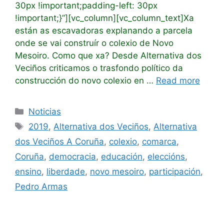
30px !important;padding-left: 30px
!important;}”][vc_column][vc_column_text]Xa
están as escavadoras explanando a parcela
onde se vai construír o colexio de Novo
Mesoiro. Como que xa? Desde Alternativa dos
Veciños criticamos o trasfondo político da
construcción do novo colexio en …
Read more
Noticias
2019
,
Alternativa dos Veciños
,
Alternativa
dos Veciños A Coruña
,
colexio
,
comarca
,
Coruña
,
democracia
,
educación
,
eleccións
,
ensino
,
liberdade
,
novo mesoiro
,
participación
,
Pedro Armas