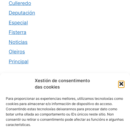
Culleredo
Deputación
Especial
Fisterra
Noticias
Oleiros
Principal
Xestión de consentimento
das cookies
Meta
Para proporcionar as experiencias mellores, utilizamos tecnoloxías como
cookies para almacenar e/o información de dispositivo do acceso.
Iniciar sesión
Consentindo estas tecnoloxías deixarannos para procesar dato como
botar unha ollada ao comportamento ou IDs únicos neste sitio. Non
Feed de entradas
consentir ou retirar o consentimento pode afectar as funcións e algunhas
características.
Feed de comentarios