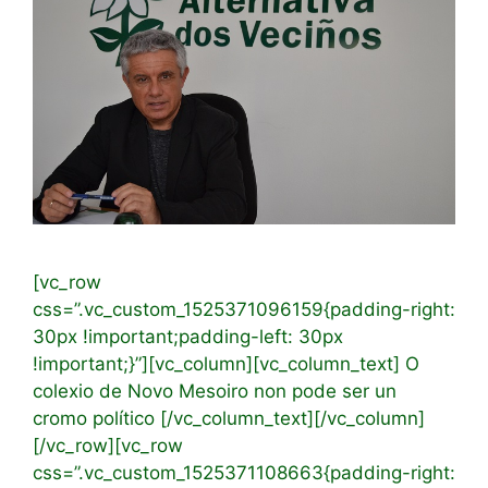
[vc_row
css=”.vc_custom_1525371096159{padding-right:
30px !important;padding-left: 30px
!important;}”][vc_column][vc_column_text] O
colexio de Novo Mesoiro non pode ser un
cromo político [/vc_column_text][/vc_column]
[/vc_row][vc_row
css=”.vc_custom_1525371108663{padding-right: